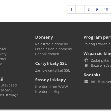
1
...
8
9
10
Domeny
Program par
Rejestracja domeny
Polecaj i zarabiaj
ości
Przeniesienie domeny
Wsparcie kli
katy
Cennik domen
enci
Zadaj pytan
Certyfikaty SSL
je
Baza wiedz
Zamów certyfikat SSL
Kontakt
ng
Strony i sklepy
info@proser
 LiteSpeed
Kreator stron WWW
 za SMS
Kreator e-sklepu
isz stronę?