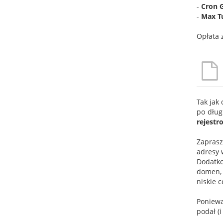
-
Cron 
-
Max T
Opłata 
Tak jak
po dług
rejest
Zaprasz
adresy w
Dodatk
domen, 
niskie c
Poniewa
podał (