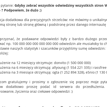
 pytanie:
Gdyby zebrać wszystkie odwiedziny wszystkich stron W
o ? Podpowiem, że dużo ;)
cja dodatkowa dla precyzyjnych strzelców: nie mówimy o unikalnych
amą stronę lub stronę główną i podstronę przez danego internautę t
przyznać, że podawane odpowiedzi były z bardzo dużego przedzi
wać np. 100 000 000 000 000 000 000 odwiedzin ale musiałoby to chy
tawie naszych statystyk i szacunków przyjęliśmy sumę odwiedzin: 1 
liżej:
łużenie na 12 miesięcy otrzymuje: donvito (1 500 000 000)
użenia na 6 miesięcy otrzymują: allyoung (1 554 221 335) i rassfree
użenia na 3 miesiące otrzymują: ogta (1 252 894 328), e5nio (1 130 0
com gratulujemy i prosimy o zgłoszenie się poprzez moje pyt
ów dodatkowo proszę podać id serwera do przedłużenia. 
esowanie, życzenia oraz ciekawe odpowiedzi :)