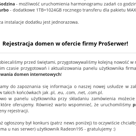
Godzina
- możliwość uruchomienia harmonogramu zadań co godzi
urbo
- dodatkowe 1TB=1024GB rocznego transferu dla pakietu MAX
za instalacje dodatku jest jednorazowa.
Rejestracja domen w ofercie firmy ProSerwer!
 obiecaliśmy przed świętami, przygotowywaliśmy kolejną nowość w n
im czasie przygotowań i aktualizowania panelu użytkownika firm
rowania domen internetowych
!
amy do zapoznania się informacja o naszej nowej usłudze w z
 takich końcówkach jak .pl, .eu, .com, .net, .com.pl.
owo w panelu użytkownika przy składaniu zamówienia możecie
które oferujemy. Również warto wspomnieć, że uruchomiliśmy
p
eny rejestracji.
ż ogłoszony był konkurs (patrz news poniżej) to oczywiście chciał
i ma u nas serwer) użytkownik Radeon195 - gratulujemy :)