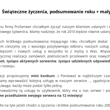
Świąteczne życzenia, podsumowanie roku + mał
iu firmy ProSerwer chciałbym życzyć naszym klientom udanych i 
łowego Sylwestra. Mamy nadzieje, że rok 2010 będzie równie udany
h krótkiego podsumowania mijającego roku chciałbym dodać ki
im cieszymy się z waszego pozytywnego odbioru naszych usług
ulepszeń i nowych usług a wszystko to z myślą o Was. Wspom
ycznej realizacji zamówień, płatnościach przelewem oraz now
ń, tysiące aktywnych serwerów, tysiące udzielonych odpowiedz
o rozwoju.
kazji proponujemy
mini konkurs
:) Ponieważ w najbliższym cza
amy wprowadzić kolejną usługę w naszym serwisie ... zgadnijci
Uwaga: każdy może podać tylko jedną.
owadzimy tą usługę to użytkownik, który ma u nas serwer i p
ne przedłużenie swojego serwera na 12 miesięcy
!
ło na tyle jeżeli chodzi o życzenia i krótkie podsumowanie roku 200