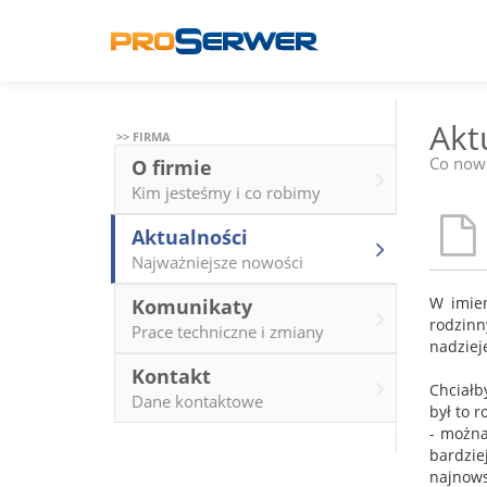
Akt
>> FIRMA
Co nowe
O firmie
Kim jesteśmy i co robimy
Aktualności
Najważniejsze nowości
W imien
Komunikaty
rodzinn
Prace techniczne i zmiany
nadziej
Kontakt
Chciałb
Dane kontaktowe
był to r
- można
bardzie
najnows