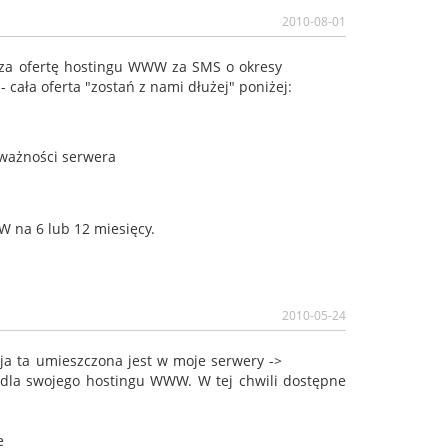
2010-08-01
erza ofertę hostingu WWW za SMS o okresy
 cała oferta "zostań z nami dłużej" poniżej:
ważności serwera
W na 6 lub 12 miesięcy.
2010-05-24
a ta umieszczona jest w moje serwery ->
 dla swojego hostingu WWW. W tej chwili dostępne
e