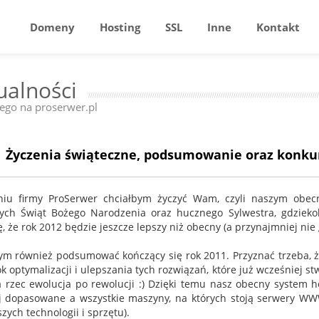
Domeny
Hosting
SSL
Inne
Kontakt
ualności
go na proserwer.pl
Życzenia świąteczne, podsumowanie oraz konkur
iu firmy ProSerwer chciałbym życzyć Wam, czyli naszym obec
ych Świąt Bożego Narodzenia oraz hucznego Sylwestra, gdzieko
ę, że rok 2012 będzie jeszcze lepszy niż obecny (a przynajmniej nie
ym również podsumować kończący się rok 2011. Przyznać trzeba, 
ok optymalizacji i ulepszania tych rozwiązań, które już wcześniej st
 rzec ewolucja po rewolucji :) Dzięki temu nasz obecny system ho
j dopasowane a wszystkie maszyny, na których stoją serwery WWW 
zych technologii i sprzętu).