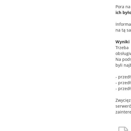
Pora na
ich był
Informa
na tą s
Wyniki
Trzeba 
obsługi
Na pods
byli najb
- przed
- przedł
- przedł
Zwycięz
serwer
zainter