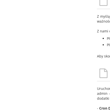
Z myślą
ważności
Z nami 
P
P
Aby sko
Uruchom
admin -
dodatki 
-
Cron 