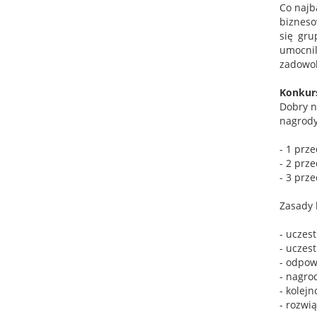
Co najb
bizneso
się gru
umocnil
zadowol
Konkur
Dobry n
nagrody
- 1 prz
- 2 prz
- 3 prz
Zasady 
- uczes
- uczes
- odpow
- nagro
- kolej
- rozwi