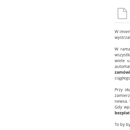
W imien
wystrza
W ramac
wszystk
wiele 
automat
zamówie
ciągłeg
Przy o
zamierz
newsa. 
Gdy wpr
bezpłat
To by by