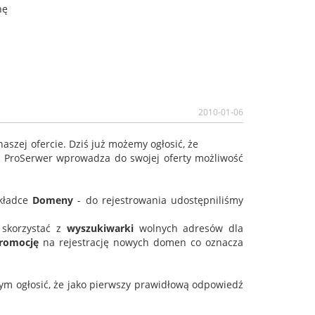
nę
2010-01-06
aszej ofercie. Dziś już możemy ogłosić, że
a ProSerwer wprowadza do swojej oferty możliwość
akładce
Domeny
- do rejestrowania udostępniliśmy
 skorzystać z
wyszukiwarki
wolnych adresów dla
romocję
na rejestrację nowych domen co oznacza
bym ogłosić, że jako pierwszy prawidłową odpowiedź