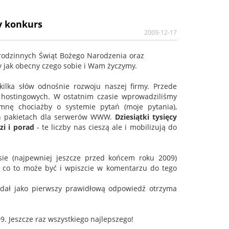
y konkurs
2009-12-17
rodzinnych Świąt Bożego Narodzenia oraz
 jak obecny czego sobie i Wam życzymy.
lka słów odnośnie rozwoju naszej firmy. Przede
 hostingowych. W ostatnim czasie wprowadziliśmy
nę chociażby o systemie pytań (moje pytania),
ych pakietach dla serwerów WWW.
Dziesiątki tysięcy
i i porad
- te liczby nas cieszą ale i mobilizują do
sie (najpewniej jeszcze przed końcem roku 2009)
e co to może być i wpiszcie w komentarzu do tego
odał jako pierwszy prawidłową odpowiedź otrzyma
9. Jeszcze raz wszystkiego najlepszego!