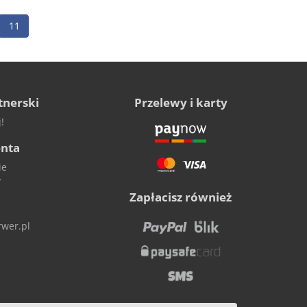
11
tnerski
Przelewy i karty
!
enta
ie
y
Zapłacisz również
wer.pl