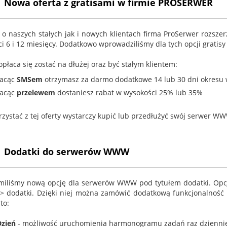
Nowa oferta z gratisami w firmie PROSERWER
 o naszych stałych jak i nowych klientach firma ProSerwer rozsz
 6 i 12 miesięcy. Dodatkowo wprowadziliśmy dla tych opcji gratisy -
opłaca się zostać na dłużej oraz być stałym klientem:
łacąc
SMSem
otrzymasz za darmo dodatkowe 14 lub 30 dni okresu 
łacąc
przelewem
dostaniesz rabat w wysokości 25% lub 35%
rzystać z tej oferty wystarczy kupić lub przedłużyć swój serwer WW
Dodatki do serwerów WWW
iliśmy nową opcję dla serwerów WWW pod tytułem dodatki. Opcj
> dodatki. Dzięki niej można zamówić dodatkową funkcjonalność
to:
Dzień
- możliwość uruchomienia harmonogramu zadań raz dzienni