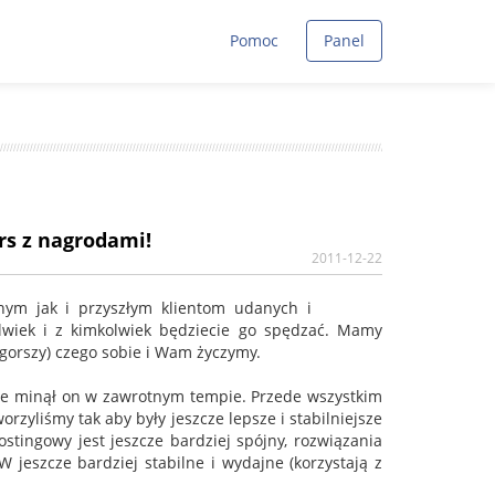
Pomoc
Panel
s z nagrodami!
2011-12-22
nym jak i przyszłym klientom udanych i
lwiek i z kimkolwiek będziecie go spędzać. Mamy
 gorszy) czego sobie i Wam życzymy.
że minął on w zawrotnym tempie. Przede wszystkim
worzyliśmy tak aby były jeszcze lepsze i stabilniejsze
stingowy jest jeszcze bardziej spójny, rozwiązania
jeszcze bardziej stabilne i wydajne (korzystają z