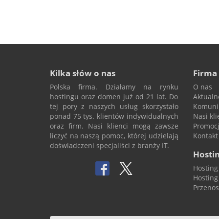
Kilka słów o nas
Firma
Polska firma. Działamy na rynku
O nas
hostingu oraz domen już od 21 lat. Do
Aktualn
tej pory z naszych usług skorzystało
Komuni
ponad 75 tys. klientów indywidualnych
Nasi kli
oraz firm. Nasi klienci mogą zawsze
Promoc
liczyć na naszą pomoc, której udzielają
Kontakt
doświadczeni specjaliści z branży IT.
Hosti
Hosting
Hosting
Przenos