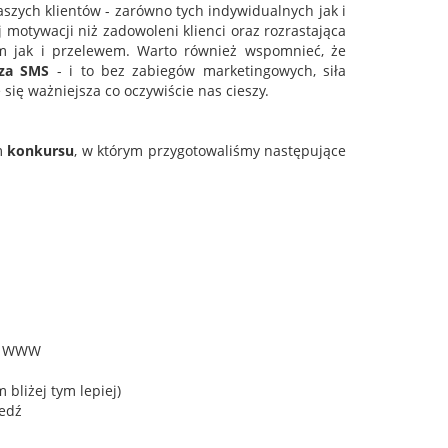
aszych klientów - zarówno tych indywidualnych jak i
j motywacji niż zadowoleni klienci oraz rozrastająca
em jak i przelewem. Warto również wspomnieć, że
za SMS
- i to bez zabiegów marketingowych, siła
się ważniejsza co oczywiście nas cieszy.
m
konkursu
, w którym przygotowaliśmy następujące
er WWW
 bliżej tym lepiej)
iedź