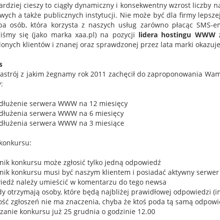
ardziej cieszy to ciągły dynamiczny i konsekwentny wzrost liczby n
wych a także publicznych instytucji. Nie może być dla firmy lepsze
pa osób, która korzysta z naszych usług zarówno płacąc SMS-
iśmy się (jako marka xaa.pl) na pozycji
lidera hostingu WWW 
onych klientów i znanej oraz sprawdzonej przez lata marki okazuje 
s
astrój z jakim żegnamy rok 2011 zachęcił do zaproponowania Wa
:
edłużenie serwera WWW na 12 miesięcy
edłużenia serwera WWW na 6 miesięcy
edłużenia serwera WWW na 3 miesiące
konkursu:
tnik konkursu może zgłosić tylko jedną odpowiedź
tnik konkursu musi być naszym klientem i posiadać aktywny serw
iedź należy umieścić w komentarzu do tego newsa
dy otrzymają osoby, które będą najbliżej prawidłowej odpowiedzi (im
ność zgłoszeń nie ma znaczenia, chyba że ktoś poda tą samą odpow
ązanie konkursu już 25 grudnia o godzinie 12.00