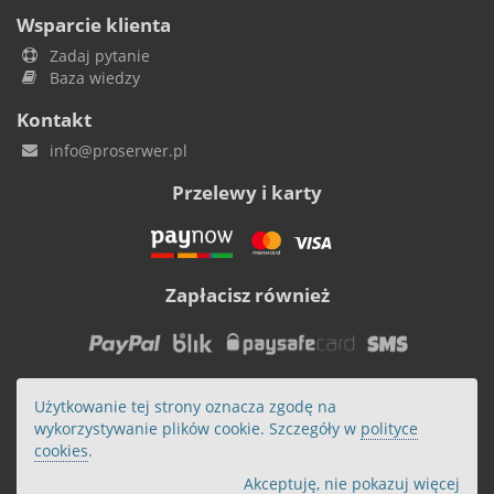
Wsparcie klienta
Zadaj pytanie
Baza wiedzy
Kontakt
info@proserwer.pl
Przelewy i karty
Zapłacisz również
Użytkowanie tej strony oznacza zgodę na
wykorzystywanie plików cookie. Szczegóły w
polityce
cookies
.
Akceptuję, nie pokazuj więcej