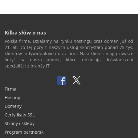
Kilka słów o nas
Polska firma. Działamy na rynku hostingu oraz domen już od
21 lat. Do tej pory z naszych usług skorzystało ponad 75 tys.
klientów indywidualnych oraz firm. Nasi klienci mogą zawsze
liczyć na naszą pomoc, której udzielają doświadczeni
specjaliści z branży IT.
Firma
Hosting
Domeny
Certyfikaty SSL
Strony i sklepy
Program partnerski