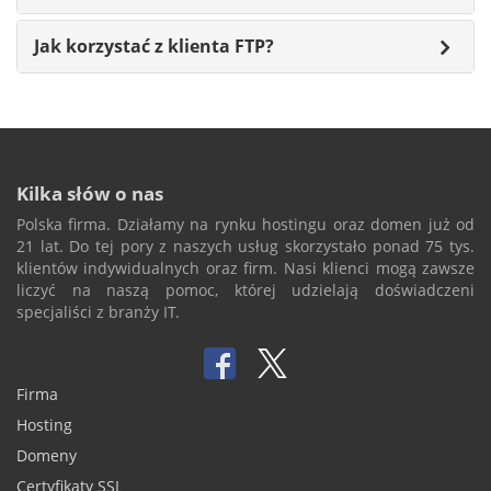
Jak korzystać z klienta FTP?
Kilka słów o nas
Polska firma. Działamy na rynku hostingu oraz domen już od
21 lat. Do tej pory z naszych usług skorzystało ponad 75 tys.
klientów indywidualnych oraz firm. Nasi klienci mogą zawsze
liczyć na naszą pomoc, której udzielają doświadczeni
specjaliści z branży IT.
Firma
Hosting
Domeny
Certyfikaty SSL