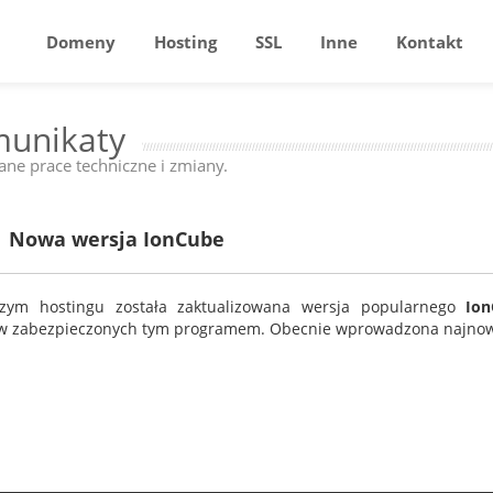
Domeny
Hosting
SSL
Inne
Kontakt
unikaty
ne prace techniczne i zmiany.
Nowa wersja IonCube
zym hostingu została zaktualizowana wersja popularnego
Io
w zabezpieczonych tym programem. Obecnie wprowadzona najnowsz