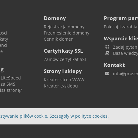
Domeny
Program par
Rejestracja domeny
Polecaj i zarabiaj
ości
Przeniesienie domeny
Wsparcie kli
katy
Cennik domen
enci
Zadaj pytan
Certyfikaty SSL
je
Baza wiedz
Zamów certyfikat SSL
Kontakt
ng
Strony i sklepy
info@proser
 LiteSpeed
Kreator stron WWW
 za SMS
Kreator e-sklepu
isz stronę?
stywanie plików cookie. Szczegóły w
polityce cookies
.