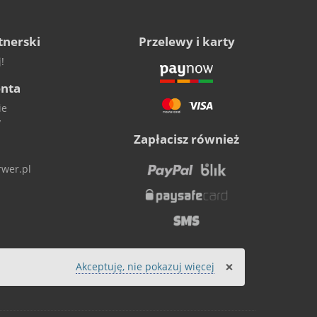
tnerski
Przelewy i karty
!
enta
ie
y
Zapłacisz również
wer.pl
×
Akceptuję, nie pokazuj więcej