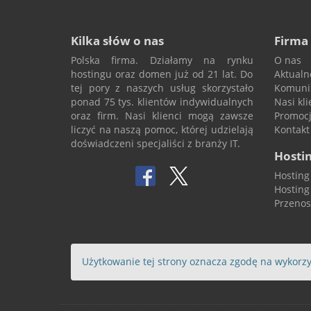
Kilka słów o nas
Firma
Polska firma. Działamy na rynku
O nas
hostingu oraz domen już od 21 lat. Do
Aktualn
tej pory z naszych usług skorzystało
Komuni
ponad 75 tys. klientów indywidualnych
Nasi kli
oraz firm. Nasi klienci mogą zawsze
Promoc
liczyć na naszą pomoc, której udzielają
Kontakt
doświadczeni specjaliści z branży IT.
Hosti
Hosting
Hosting
Przenos
Użytkowanie tej strony oznacza zgodę na wykorzy