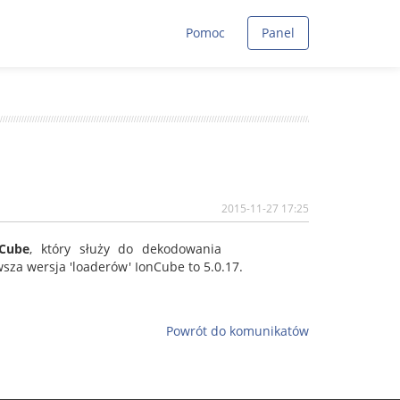
Pomoc
Panel
2015-11-27 17:25
nCube
, który służy do dekodowania
a wersja 'loaderów' IonCube to 5.0.17.
Powrót do komunikatów