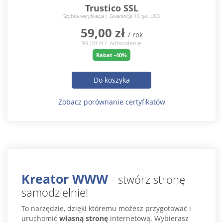
Trustico SSL
Szybka weryfikacja | Gwarancja 10 tys. USD
59,00 zł
/ rok
99,00 zł / odnowienie
Rabat -40%
Do koszyka
Zobacz porównanie certyfikatów
Kreator WWW
- stwórz stronę
samodzielnie!
To narzędzie, dzięki któremu możesz przygotować i
uruchomić
własną stronę
internetową. Wybierasz