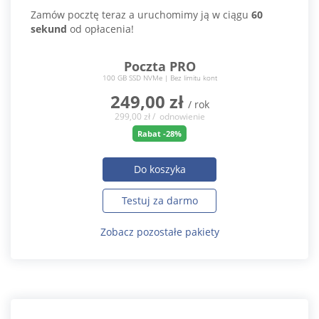
Zamów pocztę teraz a uruchomimy ją w ciągu
60
sekund
od opłacenia!
Poczta PRO
100 GB SSD NVMe | Bez limitu kont
249,00 zł
/ rok
299,00 zł / odnowienie
Rabat -28%
Do koszyka
Testuj za darmo
Zobacz pozostałe pakiety