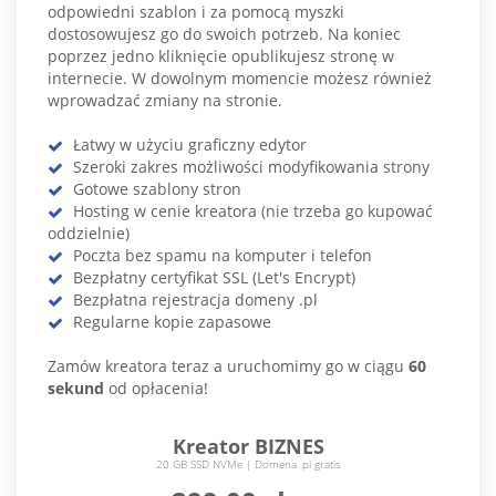
odpowiedni szablon i za pomocą myszki
dostosowujesz go do swoich potrzeb. Na koniec
poprzez jedno kliknięcie opublikujesz stronę w
internecie. W dowolnym momencie możesz również
wprowadzać zmiany na stronie.
Łatwy w użyciu graficzny edytor
Szeroki zakres możliwości modyfikowania strony
Gotowe szablony stron
Hosting w cenie kreatora (nie trzeba go kupować
oddzielnie)
Poczta bez spamu na komputer i telefon
Bezpłatny certyfikat SSL (Let's Encrypt)
Bezpłatna rejestracja domeny .pl
Regularne kopie zapasowe
Zamów kreatora teraz a uruchomimy go w ciągu
60
sekund
od opłacenia!
Kreator BIZNES
20 GB SSD NVMe | Domena .pl gratis