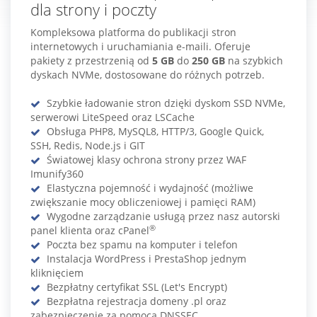
dla strony i poczty
Kompleksowa platforma do publikacji stron
internetowych i uruchamiania e-maili. Oferuje
pakiety z przestrzenią od
5 GB
do
250 GB
na szybkich
dyskach NVMe, dostosowane do różnych potrzeb.
Szybkie ładowanie stron dzięki dyskom SSD NVMe,
serwerowi LiteSpeed oraz LSCache
Obsługa PHP8, MySQL8, HTTP/3, Google Quick,
SSH, Redis, Node.js i GIT
Światowej klasy ochrona strony przez WAF
Imunify360
Elastyczna pojemność i wydajność (możliwe
zwiększanie mocy obliczeniowej i pamięci RAM)
Wygodne zarządzanie usługą przez nasz autorski
®
panel klienta oraz cPanel
Poczta bez spamu na komputer i telefon
Instalacja WordPress i PrestaShop jednym
kliknięciem
Bezpłatny certyfikat SSL (Let's Encrypt)
Bezpłatna rejestracja domeny .pl oraz
zabezpieczenie za pomocą DNSSEC