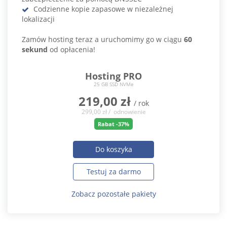
Codzienne kopie zapasowe w niezależnej
lokalizacji
Zamów hosting teraz a uruchomimy go w ciągu
60
sekund
od opłacenia!
Hosting PRO
25 GB SSD NVMe
219,00 zł
/ rok
299,00 zł / odnowienie
Rabat -37%
Do koszyka
Testuj za darmo
Zobacz pozostałe pakiety