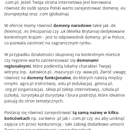
.com.pl. Jeżeli Twoja strona internetowa jest kierowana
również do osób spoza Polski warto zarejestrować domenę .eu
(europejską) oraz .com (globalną).
W ofercie mamy również
domeny narodowe
takie jak .de
(Niemcy), .es (Hiszpania) czy .uk (Wielka Brytania) dedykowane
konkretnym krajom - jest to odpowiednik domeny .pl w Polsce,
co pozwala zaistnieć na zagranicznym rynku.
W przypadku działalności skupionej na konkretnym mieście
czy regionie warto zainteresować się
domenami
regionalnymi
, które podkreślą lokalny charakter Twojej
witryny (np. .katowice.pl, .mazury.pl czy .waw.pl). Zwróć uwagę
również na
domeny funkcjonalne
, do których należą między
innymi .agro.pl (rolnictwo), .edu.pl (edukacja), .gmina.pl,
.org.pl (organizacja), .sklep.pl (sklep internetowy), .szkola.pl
(szkoły), .turystyka.pl (turystyka i biura podróży), które idealnie
pasują do stron tematycznych.
Postaraj się również zarejestrować
tą samą nazwę w kilku
końcówkach
np. zarówno .pl jak i .com.pl czy .eu aby uniknąć
zajęcia ich przez konkurencję - taki zabieg dodatkowo umocni
Twoją pozycję w Internecie i wyszukiwarkach.