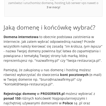
zamówisz i uruchomisz domenę, hosting lub serwer vps nawet o
3 w nocy
!
Jaką domenę i końcówkę wybrać?
Domena internetowa
to obecnie podstawa zaistnienia w
Internecie. Jak zatem wybrać odpowiednią nazwę? Przede
wszystkim należy kierować się zasadą
"im krótsza, tym lepsza"
- nazwa Twojej domeny powinna być łatwa do zapamiętania i
powiązana z tematyką Twojej strony lub marką, którą
reprezentujesz np. "nazwafirmy.pl" czy "twoja-restauracja.pl".
Pamiętaj, że zakupioną u nas domenę i hosting możesz
również wykorzystać do stworzenia
kont pocztowych
(e-mail)
w Twojej domenie np. "biuro@nazwafirmy.pl" czy
"kontakt@twoja-restauracja.pl".
Rejestrując domenę
w
PROSERWER.pl
możesz wybierać z
ponad 150
różnych końcówek! Najpopularniejszymi i
najchętniej używanymi domenami w
Polsce
są .pl oraz