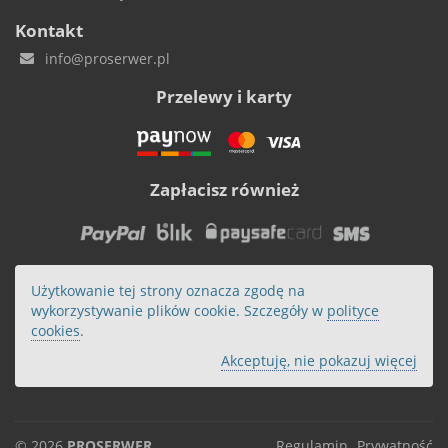
Kontakt
info@proserwer.pl
Przelewy i karty
Zapłacisz również
Użytkowanie tej strony oznacza zgodę na
wykorzystywanie plików cookie. Szczegóły w
polityce
cookies
.
Akceptuję, nie pokazuj więcej
© 2026
PROSERWER
Regulamin
Prywatność