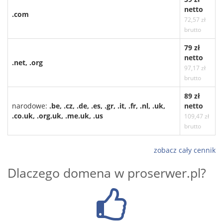
netto
.com
72,57 zł
brutto
79 zł
netto
.net, .org
97,17 zł
brutto
89 zł
narodowe:
.be, .cz, .de, .es, .gr, .it, .fr, .nl, .uk,
netto
.co.uk, .org.uk, .me.uk, .us
109,47 zł
brutto
zobacz cały cennik
Dlaczego domena w proserwer.pl?