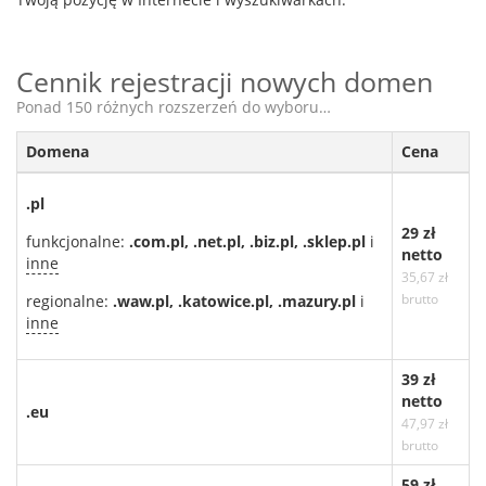
Cennik rejestracji nowych domen
Ponad 150 różnych rozszerzeń do wyboru…
Domena
Cena
.pl
29 zł
funkcjonalne:
.com.pl, .net.pl, .biz.pl, .sklep.pl
i
netto
inne
35,67 zł
brutto
regionalne:
.waw.pl, .katowice.pl, .mazury.pl
i
inne
39 zł
netto
.eu
47,97 zł
brutto
59 zł