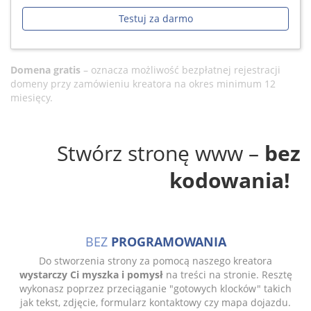
Testuj za darmo
Domena gratis
– oznacza możliwość bezpłatnej rejestracji
domeny przy zamówieniu kreatora na okres minimum 12
miesięcy.
Stwórz stronę www –
bez
kodowania!
BEZ
PROGRAMOWANIA
Do stworzenia strony za pomocą naszego kreatora
wystarczy Ci myszka i pomysł
na treści na stronie. Resztę
wykonasz poprzez przeciąganie "gotowych klocków" takich
jak tekst, zdjęcie, formularz kontaktowy czy mapa dojazdu.