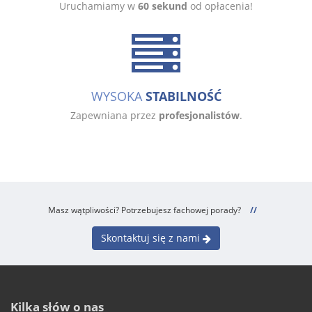
Uruchamiamy w
60 sekund
od opłacenia!
WYSOKA
STABILNOŚĆ
Zapewniana przez
profesjonalistów
.
Masz wątpliwości? Potrzebujesz fachowej porady?
//
Skontaktuj się z nami
Kilka słów o nas