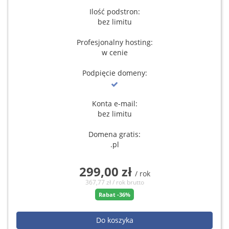
Ilość podstron:
bez limitu
Profesjonalny hosting:
w cenie
Podpięcie domeny:
Konta e-mail:
bez limitu
Domena gratis:
.pl
299,00 zł
/ rok
367,77 zł / rok brutto
Rabat -36%
Do koszyka