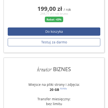
199,00 zł
/ rok
244,77 zł / rok brutto
Rabat -43%
Do koszyka
Testuj za darmo
BIZNES
kreator
Miejsce na pliki strony i zdjęcia:
NVMe
20 GB
Transfer miesięczny:
bez limitu