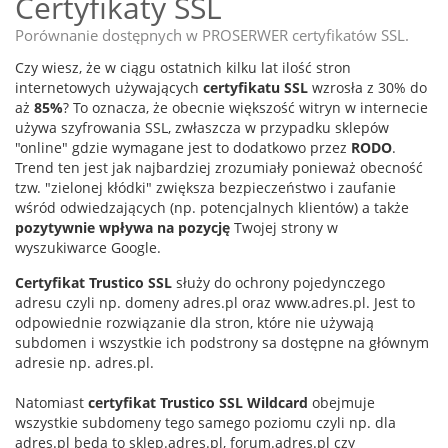
Certyfikaty SSL
Porównanie dostępnych w PROSERWER certyfikatów SSL.
Czy wiesz, że w ciągu ostatnich kilku lat ilość stron
internetowych używających
certyfikatu SSL
wzrosła z 30% do
aż
85%
? To oznacza, że obecnie większość witryn w internecie
używa szyfrowania SSL, zwłaszcza w przypadku sklepów
"online" gdzie wymagane jest to dodatkowo przez
RODO
.
Trend ten jest jak najbardziej zrozumiały ponieważ obecność
tzw. "zielonej kłódki" zwiększa bezpieczeństwo i zaufanie
wśród odwiedzających (np. potencjalnych klientów) a także
pozytywnie wpływa na pozycję
Twojej strony w
wyszukiwarce Google.
Certyfikat Trustico SSL
służy do ochrony pojedynczego
adresu czyli np. domeny adres.pl oraz www.adres.pl. Jest to
odpowiednie rozwiązanie dla stron, które nie używają
subdomen i wszystkie ich podstrony sa dostępne na głównym
adresie np. adres.pl.
Natomiast
certyfikat Trustico SSL Wildcard
obejmuje
wszystkie subdomeny tego samego poziomu czyli np. dla
adres.pl będą to sklep.adres.pl, forum.adres.pl czy