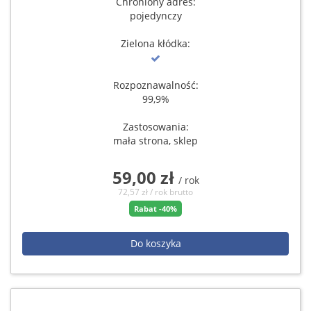
Chroniony adres:
pojedynczy
Zielona kłódka:
Rozpoznawalność:
99,9%
Zastosowania:
mała strona, sklep
59,00 zł
/ rok
72,57 zł / rok brutto
Rabat -40%
Do koszyka