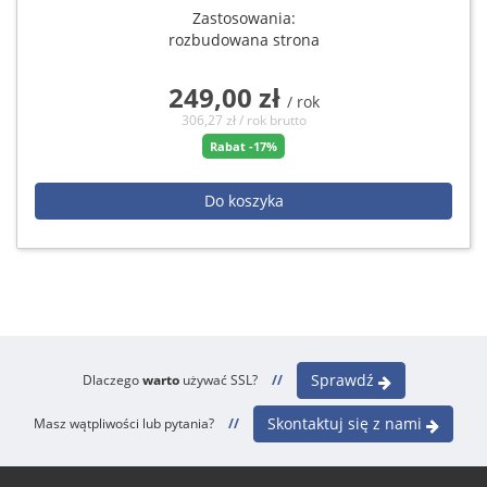
Zastosowania:
rozbudowana strona
249,00 zł
/ rok
306,27 zł / rok brutto
Rabat -17%
Do koszyka
Sprawdź
Dlaczego
warto
używać SSL?
//
Skontaktuj się z nami
Masz wątpliwości lub pytania?
//